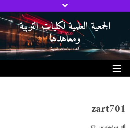
Ski
t
conten
الجمعية العلمية لكليات التربية
ومعاهدها
اتحاد الجامعات العربية
zart701
عدد المشاهدات:
479