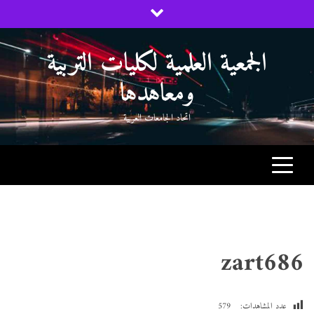
Ski
t
conten
الجمعية العلمية لكليات التربية
ومعاهدها
اتحاد الجامعات العربية
zart686
عدد المشاهدات:
579