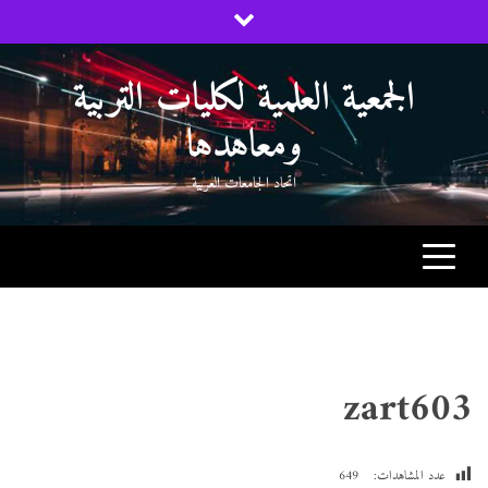
Ski
t
conten
الجمعية العلمية لكليات التربية
ومعاهدها
اتحاد الجامعات العربية
zart603
عدد المشاهدات:
649