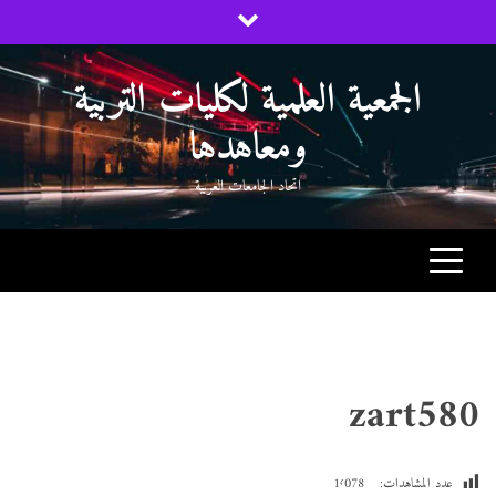
Ski
t
conten
الجمعية العلمية لكليات التربية
ومعاهدها
اتحاد الجامعات العربية
zart580
عدد المشاهدات:
1٬078