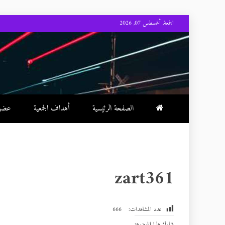
Skip
الجمعة, أغسطس 07, 2026
to
content
الصفحة الرئيسية
أهداف الجمعية
عضوية
zart361
عدد المشاهدات:
666
شارك هذا الموضوع: