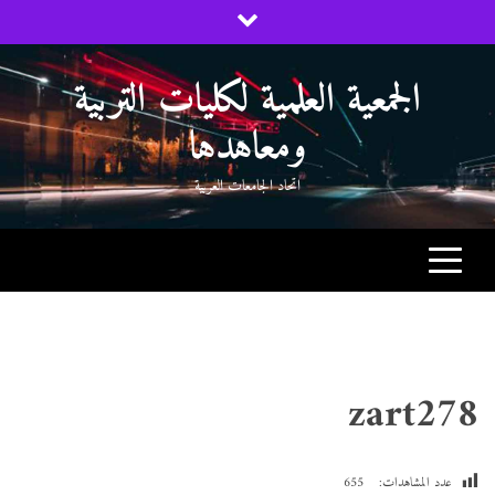
Ski
t
conten
الجمعية العلمية لكليات التربية
ومعاهدها
اتحاد الجامعات العربية
zart278
عدد المشاهدات:
655