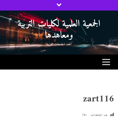
Ski
t
conten
الجمعية العلمية لكليات التربية
ومعاهدها
اتحاد الجامعات العربية
zart116
عدد المشاهدات:
781