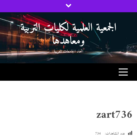
Ski
t
conten
الجمعية العلمية لكليات التربية
ومعاهدها
اتحاد الجامعات العربية
zart736
عدد المشاهدات:
734