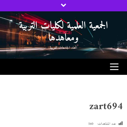
Ski
t
conten
الجمعية العلمية لكليات التربية
ومعاهدها
اتحاد الجامعات العربية
zart694
عدد المشاهدات:
560