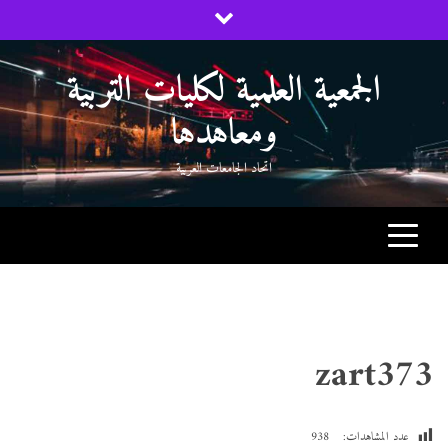
Ski
t
conten
الجمعية العلمية لكليات التربية
ومعاهدها
اتحاد الجامعات العربية
zart373
عدد المشاهدات:
938