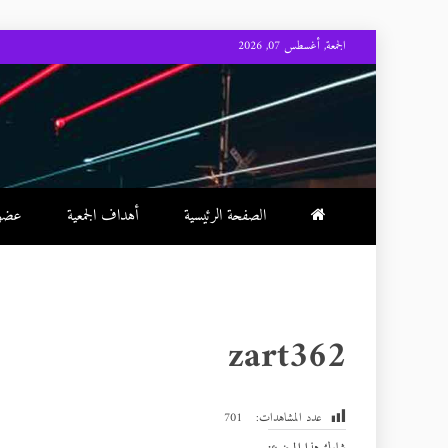
Skip
الجمعة, أغسطس 07, 2026
to
content
الصفحة الرئيسية
أهداف الجمعية
عضوية
zart362
عدد المشاهدات:
701