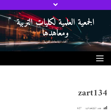
Ski
t
conten
الجمعية العلمية لكليات التربية
ومعاهدها
اتحاد الجامعات العربية
zart134
عدد المشاهدات:
627