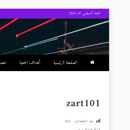
Skip
الجمعة, أغسطس 07, 2026
to
content
الصفحة الرئيسية
أهداف الجمعية
عضوية
zart101
عدد المشاهدات:
652