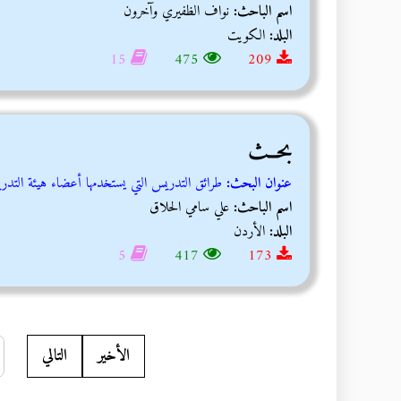
اسم الباحث:
نواف الظفيري وآخرون
البلد:
الكويت
15
475
209
بحــث
عنوان البحث:
طرائق التدريس التي يستخدمها أعضاء هيئة التدر
اسم الباحث:
علي سامي الحلاق
البلد:
الأردن
5
417
173
الأخير
التالي