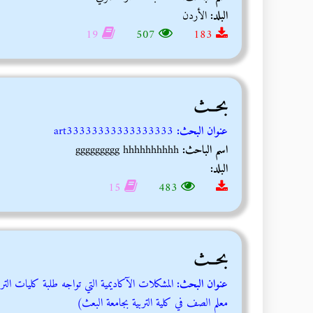
البلد:
الأردن
19
507
183
بحــث
عنوان البحث:
art33333333333333333
اسم الباحث:
ggggggggg hhhhhhhhhh
البلد:
15
483
بحــث
عنوان البحث:
المشكلات الآكاديمية التي تواجه طلبة كليات التر
معلم الصف في كلية التربية بجامعة البعث)