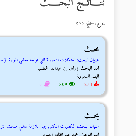
نتــــائــج البحـــــث
مجموع النتائج: 529
بحــث
عنوان البحث:
المشكلات التعليمية التي تواجه معلمي التربية الإ
اسم الباحث:
إبراهيم بن عبدالله الخطيب
البلد:
السعودية
33
809
274
بحــث
عنوان البحث:
الكفايات التكنولوجية اللازمة لمعلمي مبحث التربية
اسم الباحث:
محمد عبد القادر العمري