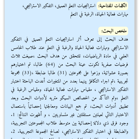
الكلمات المفتاحية:
استراتيجيات التعلم العميق، التفكير الاستراتيجي،
مهارات فعالية الحياة، الرغبة في التعلم
ملخص البحث:
هدف البحث إلى تعرف أثر استراتيجيات التعلم العميق في التفكير
الاستراتيجي ومهارات فعالية الحياة والرغبة في التعلم عند طلاب الخامس
العلمي في مادة الرياضيات، للتحقق من هدف البحث ،صيغت ثلاث
فرضيات صفرية تكونت عينة البحث من (64) طالبا، تم اختيارهم
بصورة عشوائية، وزعوا على مجموعتين (31) طالبا ضابطة ،(33) مجموعة
تجريبية ،تم اجراء التكافؤ بينهما بعدد من المتغيرات أعدت الباحثة اختبار
التفكير الاستراتيجي ، مقياس مهارات فعالية الحياة، ومقياس الرغبة في
التعلم ،وتم التأكد من الخصائص السيكو متريه لأدوات البحث وبعد
تطبيق أدوات البحث، تم جمع البيانات ومعالجتها إحصائياً باستعمال
الاختبار التائي لعينتين مستقلتين غير متساويتين ، و أظهرت النتائج: 1.
وجود فرق ذي دلالة إحصائية بين متوسط طلاب المجموعتين التجريبية،
والضابطة في اختبار التفكير الاستراتيجي، لصالح المجموعة التجريبية. 2.