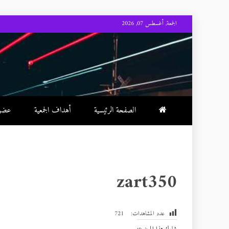
Skip
الجمعة, أغسطس 07, 2026
to
content
الصفحة الرئيسية
أهداف الجمعية
عضوية
zart350
عدد المشاهدات:
721