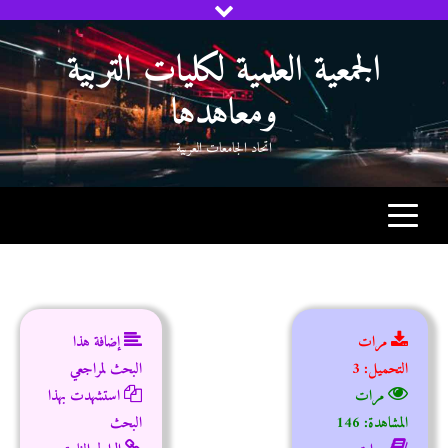
Ski
t
الجمعية العلمية لكليات التربية
conten
ومعاهدها
اتحاد الجامعات العربية
مرات
إضافة هذا
التحميل: 3
البحث لمراجعي
مرات
استشهدت بهذا
المشاهدة: 146
البحث