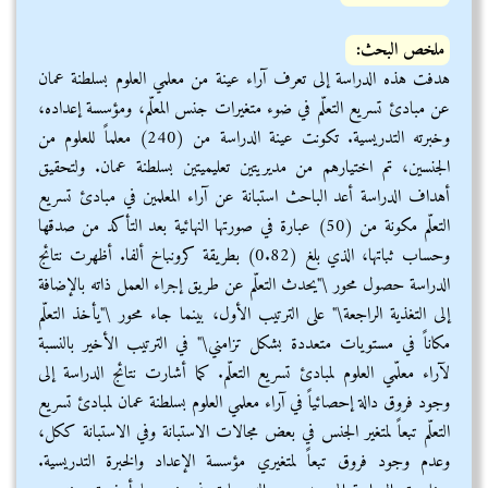
ملخص البحث:
هدفت هذه الدراسة إلى تعرف آراء عينة من معلمي العلوم بسلطنة عمان
عن مبادئ تسريع التعلّم في ضوء متغيرات جنس المعلّم، ومؤسسة إعداده،
وخبرته التدريسية. تكونت عينة الدراسة من (240) معلماً للعلوم من
الجنسين، تم اختيارهم من مديريتين تعليميتين بسلطنة عمان. ولتحقيق
أهداف الدراسة أعد الباحث استبانة عن آراء المعلمين في مبادئ تسريع
التعلّم مكونة من (50) عبارة في صورتها النهائية بعد التأكد من صدقها
وحساب ثباتها، الذي بلغ (0.82) بطريقة كرونباخ ألفا. أظهرت نتائج
الدراسة حصول محور \"يحدث التعلّم عن طريق إجراء العمل ذاته بالإضافة
إلى التغذية الراجعة\" على الترتيب الأول، بينما جاء محور \"يأخذ التعلّم
مكاناً في مستويات متعددة بشكل تزامني\" في الترتيب الأخير بالنسبة
لآراء معلّمي العلوم لمبادئ تسريع التعلّم. كما أشارت نتائج الدراسة إلى
وجود فروق دالة إحصائياً في آراء معلمي العلوم بسلطنة عمان لمبادئ تسريع
التعلّم تبعاً لمتغير الجنس في بعض مجالات الاستبانة وفي الاستبانة ككل،
وعدم وجود فروق تبعاً لمتغيري مؤسسة الإعداد والخبرة التدريسية.