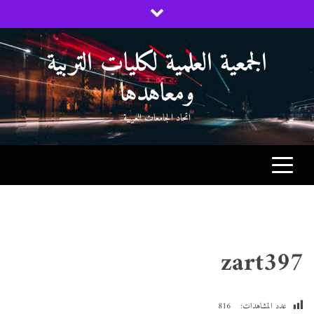
Ski
t
conten
الجمعية العلمية لكليات التربية
ومعاهدها
اتحاد الجامعات العربية
zart397
عدد المشاهدات:
816